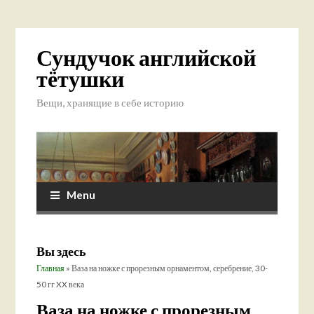
Сундучок английской
тётушки
Вещи, хранящие в себе историю
Menu
Вы здесь
Главная
» Ваза на ножке с прорезным орнаментом, серебрение, 30-
50 гг XX века
Ваза на ножке с прорезным