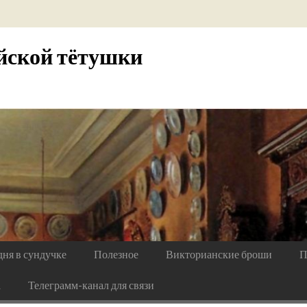
йской тётушки
дня в сундучке
Полезное
Викторианские броши
П
а
Телеграмм-канал для связи