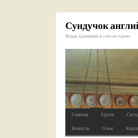
Сундучок англи
Вещи, хранящие в себе историю
Главная
Архив
Сего
Новости
О нас
Карт