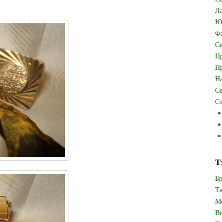
Ла
Юв
Фа
Се
Пр
Пр
На
Се
Ст
Т
Бр
Та
Мо
Ви