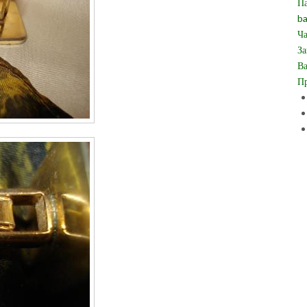
Па
ba
Ча
За
Ва
Пр