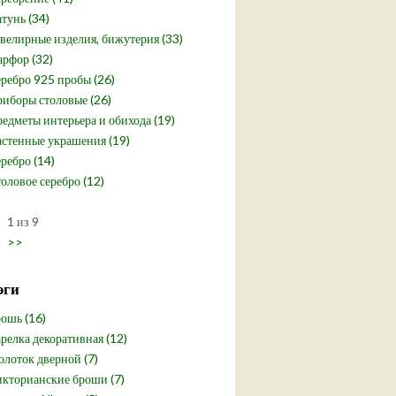
тунь (34)
елирные изделия, бижутерия (33)
рфор (32)
ребро 925 пробы (26)
иборы столовые (26)
едметы интерьера и обихода (19)
стенные украшения (19)
ребро (14)
оловое серебро (12)
1 из 9
>>
эги
ошь (16)
релка декоративная (12)
лоток дверной (7)
кторианские броши (7)