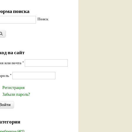
орма поиска
Поиск
ход на сайт
я или почта
*
ароль
*
Регистрация
Забыли пароль?
атегории
ребрение (41)