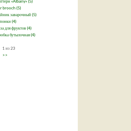
ттерн «Albany» (5)
r brooch (5)
йник заварочный (5)
понки (4)
за для фруктов (4)
обка бутылочная (4)
1 из 23
>>