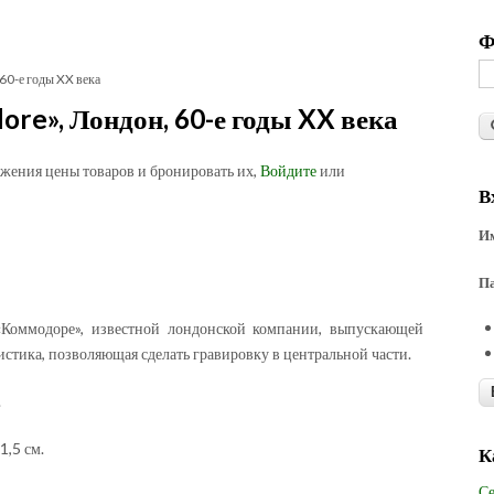
Ф
60-е годы XX века
re», Лондон, 60-е годы XX века
ожения цены товаров и бронировать их,
Войдите
или
В
Им
П
Коммодоре», известной лондонской компании, выпускающей
истика, позволяющая сделать гравировку в центральной части.
.
1,5 см.
К
Се