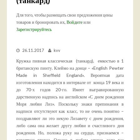
(танкард)
Для того, чтобы размещать свои предложения цены
товаров и бронировать их,
Войдите
или
Зарегистрируйтесь
26.11.2017
kvv
Кружка пивная классическая (танкард), емкостью в 1
британскую пинту. Клеймо на донце – «English Pewter
Made in Sheffield England». Вероятная дата
изготовления находится в интервале от конца 19 века и
до 70-х годов 20-го. Имеет выгравированную
дарственную надпись на английском «С днем рождения
Моря любви Лиз». Поскольку знаки препинания в
надписи отсутствуют как класс, то не очень понятно –
поздравляют ли это некую Лизавету с днем рождения,
либо сама она желает другу любви и счастливого дня
рождения. Но, положа руку на сердце, признаемся –
вероятнее второе. Однако в любом случае, если вас