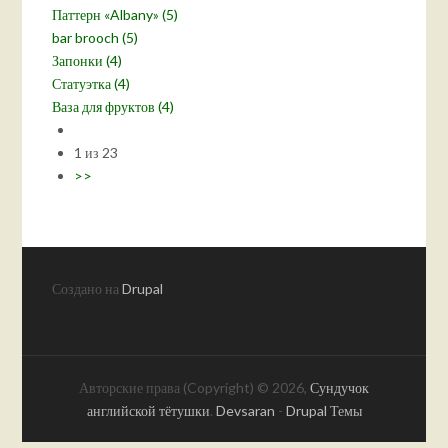
Паттерн «Albany» (5)
bar brooch (5)
Запонки (4)
Статуэтка (4)
Ваза для фруктов (4)
1 из 23
>>
Создано на
Drupal
Авторские права (Copyright) © 2026,
Сундучок
английской тётушки
.
Devsaran
-
Drupal Темы