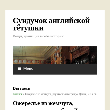
Сундучок английской
тётушки
Вещи, хранящие в себе историю
Menu
Вы здесь
Главная
» Ожерелье из жемчуга, раухтопаза и серебра, Дания, 90-е гг.
Ожерелье из жемчуга,