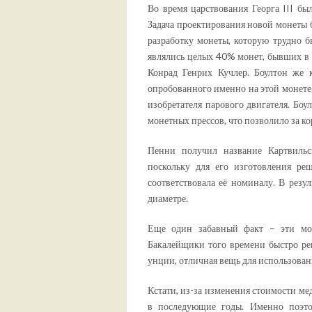
Во время царствования Георга III бы
Задача проектирования новой монеты 
разработку монеты, которую трудно бы
являлись целых 40% монет, бывших в 
Конрад Генрих Кучлер. Боултон же 
опробованного именно на этой монете
изобретателя парового двигателя. Бо
монетных прессов, что позволило за к
Пенни получил название Картвиль
поскольку для его изготовления ре
соответствовала её номиналу. В резу
диаметре.
Еще один забавный факт – эти мон
Бакалейщики того времени быстро реш
унции, отличная вещь для использовани
Кстати, из-за изменения стоимости м
в последующие годы. Именно поэто