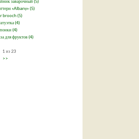
йник заварочный (5)
ттерн «Albany» (5)
r brooch (5)
атуэтка (4)
понки (4)
за для фруктов (4)
1 из 23
>>