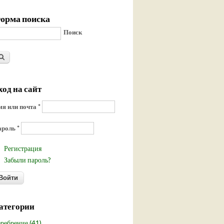
орма поиска
Поиск
ход на сайт
я или почта
*
ароль
*
Регистрация
Забыли пароль?
атегории
ребрение (41)