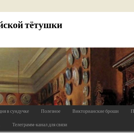
йской тётушки
дня в сундучке
Полезное
Викторианские броши
П
а
Телеграмм-канал для связи