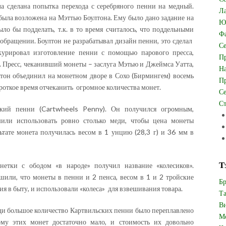
ла сделана попытка перехода с серебряного пенни на медный.
Ла
была возложена на Мэттью Боултона. Ему было дано задание на
Юв
ло бы подделать, т.к. в то время считалось, что поддельными
Фа
обращении. Боултон не разрабатывал дизайн пенни, это сделал
Се
курировал изготовление пенни с помощью парового пресса,
Пр
. Пресс, чеканивший монеты – заслуга Мэтью и Джеймса Уатта,
На
ултон объединил на монетном дворе в Сохо (Бирмингем) восемь
Пр
ороткое время отчеканить огромное количества монет.
Се
Ст
ский пенни (Cartwheels Penny). Он получился огромным,
шили использовать ровно столько меди, чтобы цена монеты
льтате монета получилась весом в 1 унцию (28,3 г) и 36 мм в
Т
етки с ободом «в народе» получил название «колесиков».
или, что монеты в пенни и 2 пенса, весом в 1 и 2 тройские
Бр
я в быту, и использовали «колеса» для взвешивания товара.
Та
Ви
еди большое количество Картвильских пенни было переплавлено
Мо
му этих монет достаточно мало, и стоимость их довольно