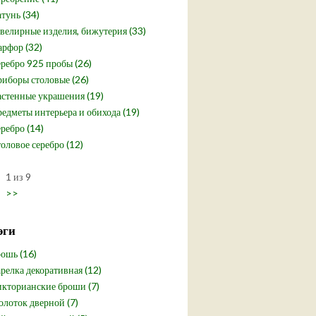
тунь (34)
елирные изделия, бижутерия (33)
рфор (32)
ребро 925 пробы (26)
иборы столовые (26)
стенные украшения (19)
едметы интерьера и обихода (19)
ребро (14)
оловое серебро (12)
1 из 9
>>
эги
ошь (16)
релка декоративная (12)
кторианские броши (7)
лоток дверной (7)