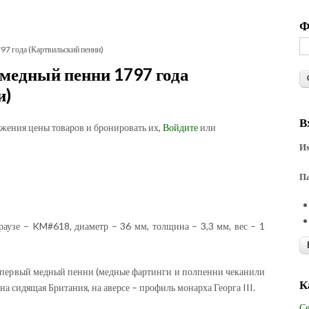
Ф
97 года (Картвильский пенни)
медный пенни 1797 года
и)
В
ожения цены товаров и бронировать их,
Войдите
или
Им
П
раузе – KM#618, диаметр – 36 мм, толщина – 3,3 мм, вес – 1
 первый медный пенни (медные фартинги и полпенни чеканили
К
на сидящая Британия, на аверсе – профиль монарха Георга III.
Се