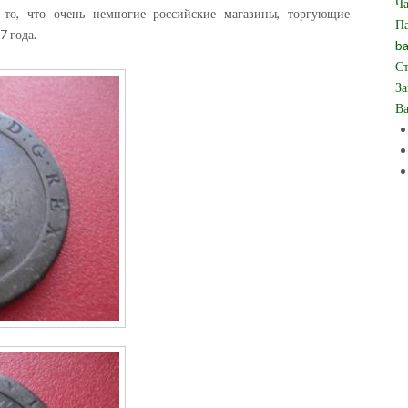
Ча
 то, что очень немногие российские магазины, торгующие
Па
7 года.
ba
Ст
За
Ва