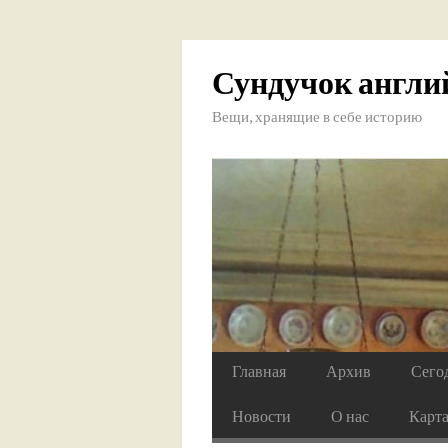
Сундучок англи
Вещи, хранящие в себе историю
Главная
Архив
Сего
Новости
О нас
Карт