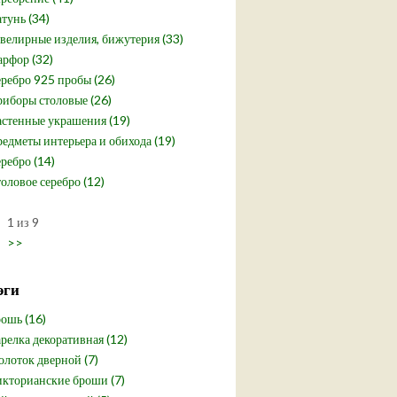
тунь (34)
елирные изделия, бижутерия (33)
рфор (32)
ребро 925 пробы (26)
иборы столовые (26)
стенные украшения (19)
едметы интерьера и обихода (19)
ребро (14)
оловое серебро (12)
1 из 9
>>
эги
ошь (16)
релка декоративная (12)
лоток дверной (7)
кторианские броши (7)