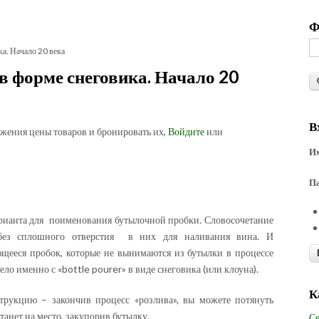
Ф
а. Начало 20 века
 форме снеговика. Начало 20
В
ожения цены товаров и бронировать их,
Войдите
или
Им
П
арианта для поименования бутылочной пробки. Словосочетание
к без сплошного отверстия в них для наливания вина. И
ающееся пробок, которые не вынимаются из бутылки в процессе
ло именно с «bottle pourer» в виде снеговика (или клоуна).
К
трукцию – закончив процесс «розлива», вы можете потянуть
танет на место, закупорив бутылку.
Се