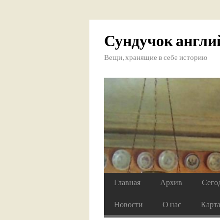
Сундучок англи
Вещи, хранящие в себе историю
Главная
Архив
Сего
Новости
О нас
Карт