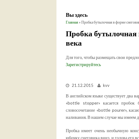
Вы здесь
Главная
» Пробка бутылочная в форме снеговик
Пробка бутылочная в
века
Для того, чтобы размещать свои предл
Зарегистрируйтесь
21.12.2015
kvv
В английском языке существует два в
«bottle stopper» касается пробо
словосочетание «bottle pourer», кас
наливания. В нашем случае мы имеем де
Пробка имеет очень необычную конс
юбочку снеговика вниз, и голова его вс