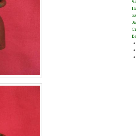
Ча
Па
ba
За
Ст
Ва