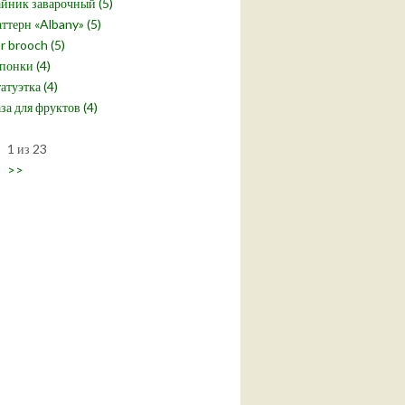
йник заварочный (5)
ттерн «Albany» (5)
r brooch (5)
понки (4)
атуэтка (4)
за для фруктов (4)
1 из 23
>>