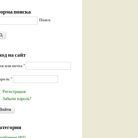
орма поиска
Поиск
ход на сайт
я или почта
*
ароль
*
Регистрация
Забыли пароль?
атегории
ребрение (41)