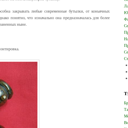
Ла
пособна закрывать любые современные бутылки, от коньячных
Юв
ако понятно, что изначально она предназначалась для более
Фа
траненных ныне.
Се
Пр
На
Пр
монтировка.
Се
Ст
Т
Бр
Та
Мо
Ви