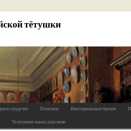
йской тётушки
дня в сундучке
Полезное
Викторианские броши
П
а
Телеграмм-канал для связи