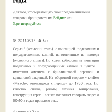
годы
Для того, чтобы размещать свои предложения цены
товаров и бронировать их,
Войдите
или
Зарегистрируйтесь
02.11.2017
kvv
Серьги* (кельтский стиль)
с имитацией поделочных и
полудрагоценных камней, изготовленные из пьютера
(оловянного сплава). По краям кабошоны из имитации
поделочных и полудрагоценных камней, в
центре –
имитация аметиста с бриллиантовой огранкой и
крапановой закрепкой. На оборотной стороне – клеймо
«Miracle», относящееся к периоду до 1980 года. Но
качество сплава, работы, техника тонирования,
конструкция серег – все это позволяет говорить скорее о
50-60-х годах прошлого века.
Диаметр – 2,2 см.