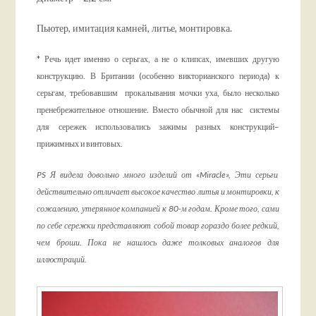
Пьютер, имитация камней, литье, монтировка.
* Речь идет именно о серьгах, а не о клипсах, имевших другую
конструкцию. В Британии (особенно викторианского периода) к
серьгам, требовавшим прокалывания мочки уха, было несколько
пренебрежительное отношение. Вместо обычной для нас системы
для сережек использовались зажимы разных конструкций–
прижимных и винтовых.
PS Я видела довольно много изделий от «Miracle», Эти серьги
действительно отличает высокое качество литья и монтировки, к
сожалению, утерянное компанией к 80-м годам. Кроме того, сами
по себе сережки представляют собой товар гораздо более редкий,
чем броши. Пока не нашлось даже толковых аналогов для
иллюстраций.