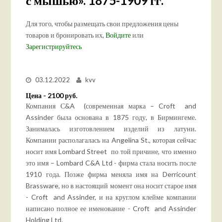
с мышью». 1875-1909 гг.
Для того, чтобы размещать свои предложения цены
товаров и бронировать их,
Войдите
или
Зарегистрируйтесь
03.12.2022
kvv
Цена - 2100 руб.
Компания С&A (современная марка – Croft and
Assinder была основана в 1875 году, в Бирмингеме.
Занималась изготовлением изделий из латуни.
Компании располагалась на Angelina St., которая сейчас
носит имя Lombard Street по той причине, что именно
это имя – Lombard C&A Ltd - фирма стала носить после
1910 года. Позже фирма меняла имя на Derricount
Brassware, но в настоящий момент она носит старое имя
- Croft and Assinder, и на круглом клейме компании
написано полное ее именование - Croft and Assinder
Holding Ltd.