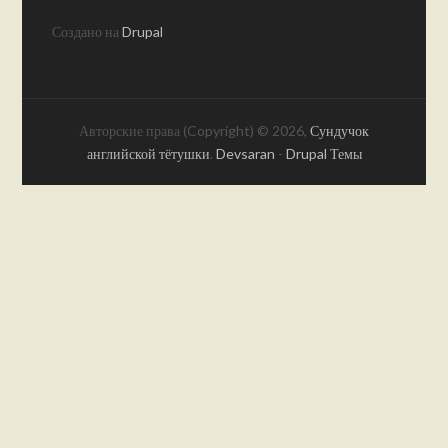
Создано на
Drupal
Авторские права (Copyright) © 2026,
Сундучок
английской тётушки
.
Devsaran
-
Drupal Темы