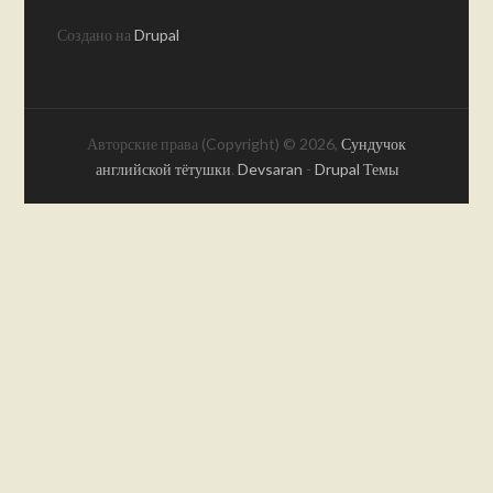
Создано на
Drupal
Авторские права (Copyright) © 2026,
Сундучок
английской тётушки
.
Devsaran
-
Drupal Темы