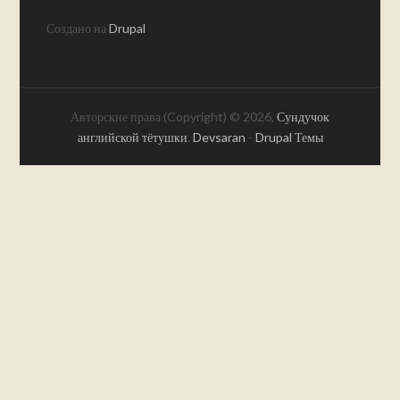
Создано на
Drupal
Авторские права (Copyright) © 2026,
Сундучок
английской тётушки
.
Devsaran
-
Drupal Темы