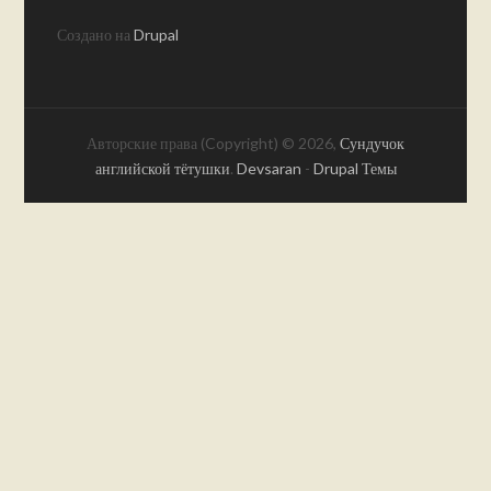
Создано на
Drupal
Авторские права (Copyright) © 2026,
Сундучок
английской тётушки
.
Devsaran
-
Drupal Темы