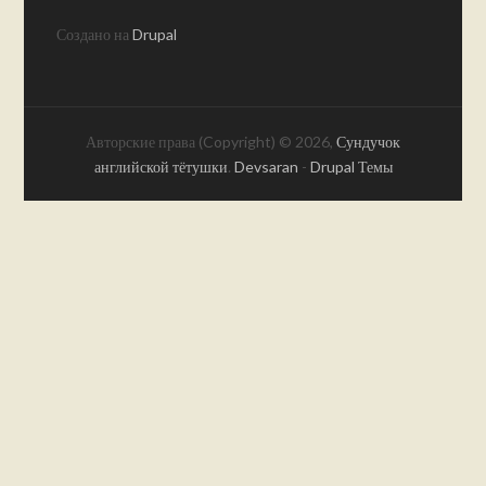
Создано на
Drupal
Авторские права (Copyright) © 2026,
Сундучок
английской тётушки
.
Devsaran
-
Drupal Темы