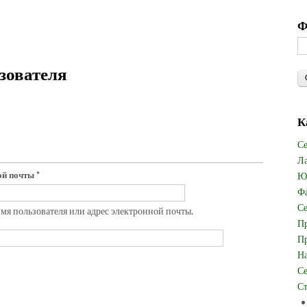
Ф
зователя
К
Се
Ла
ной почты
*
Юв
Фа
Се
имя пользователя или адрес электронной почты.
Пр
Пр
На
Се
Ст