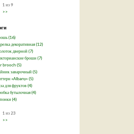
1 из 9
>>
эги
ошь (16)
релка декоративная (12)
лоток дверной (7)
кторианские броши (7)
r brooch (5)
йник заварочный (5)
ттерн «Albany» (5)
за для фруктов (4)
обка бутылочная (4)
понки (4)
1 из 23
>>