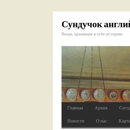
Сундучок англи
Вещи, хранящие в себе историю
Главная
Архив
Сего
Новости
О нас
Карт