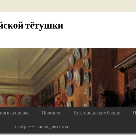
йской тётушки
дня в сундучке
Полезное
Викторианские броши
П
а
Телеграмм-канал для связи