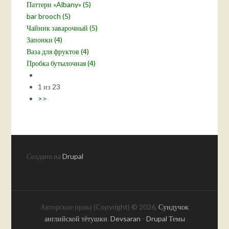
Паттерн «Albany» (5)
bar brooch (5)
Чайник заварочный (5)
Запонки (4)
Ваза для фруктов (4)
Пробка бутылочная (4)
1 из 23
>>
Создано на
Drupal
Авторские права (Copyright) © 2026,
Сундучок
английской тётушки
.
Devsaran
-
Drupal Темы