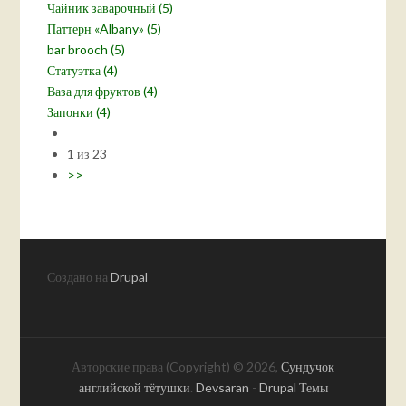
Чайник заварочный (5)
Паттерн «Albany» (5)
bar brooch (5)
Статуэтка (4)
Ваза для фруктов (4)
Запонки (4)
1 из 23
>>
Создано на
Drupal
Авторские права (Copyright) © 2026,
Сундучок
английской тётушки
.
Devsaran
-
Drupal Темы