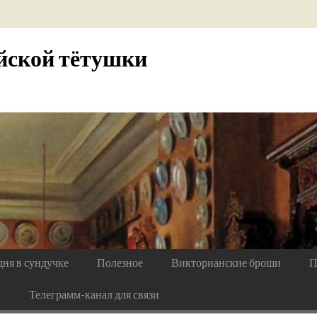
йской тётушки
дня в сундучке
Полезное
Викторианские броши
П
а
Телеграмм-канал для связи