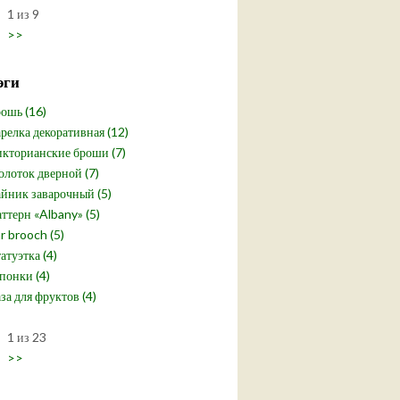
1 из 9
>>
эги
ошь (16)
релка декоративная (12)
кторианские броши (7)
лоток дверной (7)
йник заварочный (5)
ттерн «Albany» (5)
r brooch (5)
атуэтка (4)
понки (4)
за для фруктов (4)
1 из 23
>>