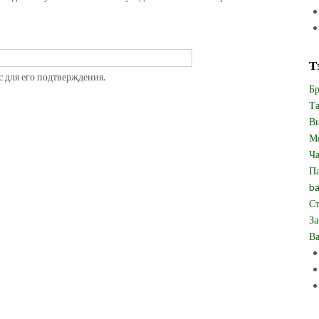
Т
с для его подтверждения.
Бр
Та
Ви
Мо
Ча
Па
ba
Ст
За
Ва