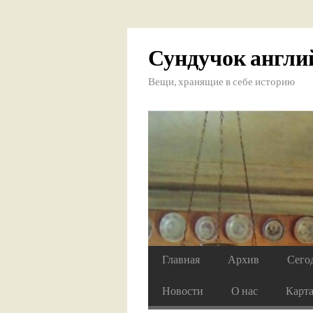
Сундучок англи
Вещи, хранящие в себе историю
Главная
Архив
Сего
Новости
О нас
Карт