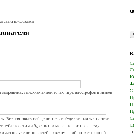
Ф
ая запись пользователя
зователя
К
Се
Ла
Юв
Фа
Се
запрещены, за исключением точек, тире, апострофов и знаков
Пр
На
Пр
Се
. Все почтовые сообщения с сайта будут отсылаться на этот
Ст
ет публиковаться и будет использован только по вашему
ли для получения новостей и уведомлений по электронной