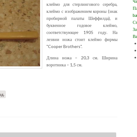
Ча
клеймо для стерлингового серебра,
Па
клеймо с изображением короны (знак
ba
пробирной палаты Шеффилда), и
Ст
буквенное годовое клеймо,
За
соответствующее 1905 году. На
Ва
лезвии ножа стоит клеймо фирмы
"Cooper Brothers".
Длина ножа – 20,3 см. Ширина
воротника – 1,5 см.
од.