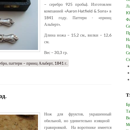
– серебро 925 пробы). Изготовлен
Ла
компанией «Aaron Hatfield & Sons» в
Юв
1841 году. Паттерн - «принц
Фа
Альберт».
Се
Пр
Длина ножа – 15,2 см., вилки – 12,6
На
см.
Пр
Вес – 30,3 гр.
Се
Ст
ебро, паттерн – принц Альберт, 1841 г.
Т
од.
Бр
Та
Нож для фруктов, украшенный
Ви
обильной, но удивительно изящной
Мо
гравировкой
.
На воротнике имеется