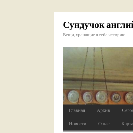
Сундучок англи
Вещи, хранящие в себе историю
Главная
Архив
Сего
Новости
О нас
Карт