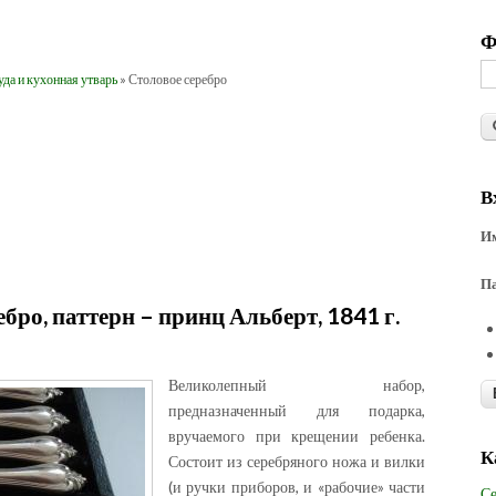
Ф
да и кухонная утварь
» Столовое серебро
В
Им
П
ебро, паттерн – принц Альберт, 1841 г.
Великолепный набор,
предназначенный для подарка,
вручаемого при крещении ребенка.
К
Состоит из серебряного ножа и вилки
(и ручки приборов, и «рабочие» части
Се