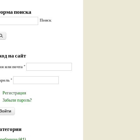
орма поиска
Поиск
ход на сайт
я или почта
*
ароль
*
Регистрация
Забыли пароль?
атегории
ребрение (41)