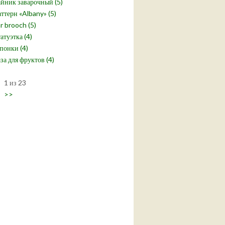
йник заварочный (5)
ттерн «Albany» (5)
r brooch (5)
атуэтка (4)
понки (4)
за для фруктов (4)
1 из 23
>>