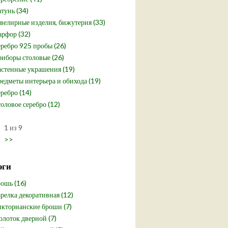
тунь (34)
елирные изделия, бижутерия (33)
рфор (32)
ребро 925 пробы (26)
иборы столовые (26)
стенные украшения (19)
едметы интерьера и обихода (19)
ребро (14)
оловое серебро (12)
1 из 9
>>
эги
ошь (16)
релка декоративная (12)
кторианские броши (7)
лоток дверной (7)