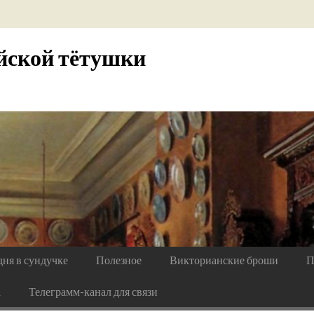
йской тётушки
дня в сундучке
Полезное
Викторианские броши
П
а
Телеграмм-канал для связи