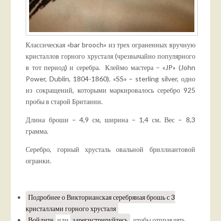
Классическая «bar brooch» из трех ограненных вручную
кристаллов горного хрусталя (чрезвычайно популярного
в тот период) и серебра. Клеймо мастера – «JP» (John
Power, Dublin, 1804-1860). «SS» – sterling silver, одно
из сокращений, которыми маркировалось серебро 925
пробы в старой Британии.
Длина броши – 4,9 см, ширина – 1,4 см. Вес – 8,3
грамма.
Серебро, горный хрусталь овальной бриллиантовой
огранки.
Подробнее
о Викторианская серебряная брошь с 3
кристаллами горного хрусталя
Войдите
или
зарегистрируйтесь
, чтобы отправлять