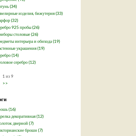
тунь (34)
елирные изделия, бижутерия (33)
рфор (32)
ребро 925 пробы (26)
иборы столовые (26)
едметы интерьера и обихода (19)
стенные украшения (19)
ребро (14)
оловое серебро (12)
1 из 9
>>
эги
ошь (16)
релка декоративная (12)
лоток дверной (7)
кторианские броши (7)