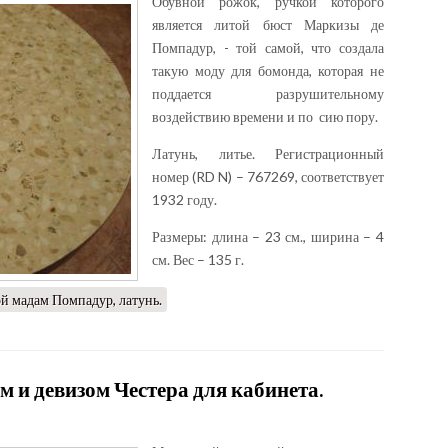
Обувной рожок, ручкой которого
является литой бюст Маркизы де
Помпадур, - той самой, что создала
такую моду для бомонда, которая не
поддается разрушительному
воздействию времени и по сию пору.
Латунь, литье. Регистрационный
номер (RD N) – 767269, соответствует
1932 году.
Размеры: длина – 23 см., ширина – 4
см. Вес – 135 г.
й мадам Помпадур, латунь.
м и девизом Честера для кабинета.