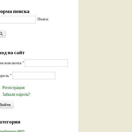
орма поиска
Поиск
ход на сайт
я или почта
*
ароль
*
Регистрация
Забыли пароль?
атегории
ребрение (41)