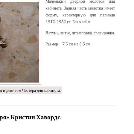
Маленький дверной молоток для
кабинета. Задняя часть молотка имеет
форму, характерную для периода
1910-1930 гг. Без клейм.
Латунь, литье, штамповка, гравировка.
Размер – 7,5 см на 3,5 см.
 и девизом Честера для кабинета.
ря» Кристин Хавордс.