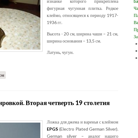
изнанке которого прикреплена
ba
фигурная чугунная плитка. Редкое
Ча
клеймо, относящееся к периоду 1917-
Па
1936 гг.
Ва
Пр
Высота - 20 см, ширина чаши – 21 см,
За
ширина основания – 13,5 см.
Латунь, чугун.
ром
ировкой. Вторая четверть 19 столетия
Ложка для джема и варенья с клеймом
EPGS
(Electro Plated German Silver).
German silver – аналог нашего