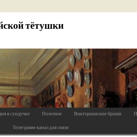
йской тётушки
дня в сундучке
Полезное
Викторианские броши
П
а
Телеграмм-канал для связи