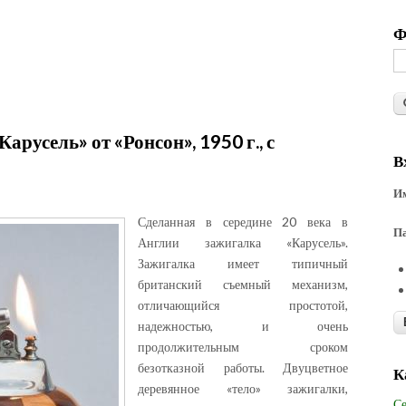
Ф
русель» от «Ронсон», 1950 г., с
В
Им
Сделанная в середине 20 века в
П
Англии зажигалка «Карусель».
Зажигалка имеет типичный
британский съемный механизм,
отличающийся простотой,
надежностью, и очень
продолжительным сроком
безотказной работы. Двуцветное
К
деревянное «тело» зажигалки,
Се