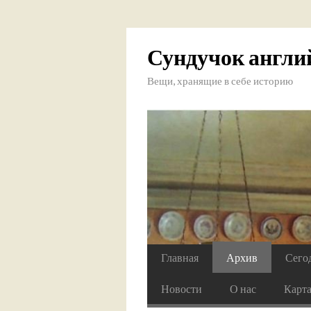
Сундучок англи
Вещи, хранящие в себе историю
Главная
Архив
Сего
Новости
О нас
Карт