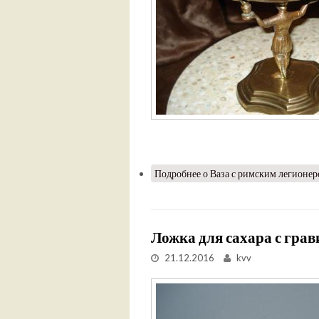
Подробнее
о Ваза с римским легионе
Ложка для сахара с грав
21.12.2016
kvv