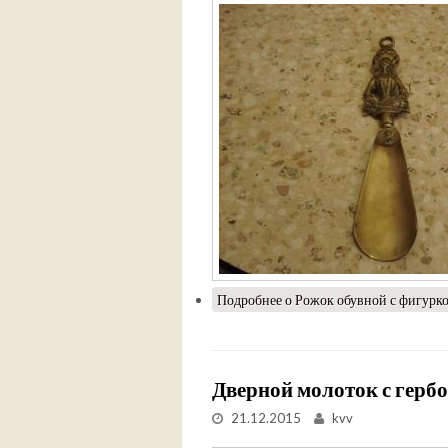
Подробнее
о Рожок обувной с фигурко
Дверной молоток с гербо
21.12.2015
kvv