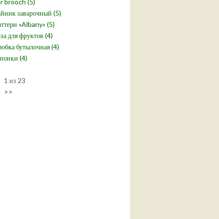
r brooch (5)
йник заварочный (5)
ттерн «Albany» (5)
за для фруктов (4)
обка бутылочная (4)
понки (4)
1 из 23
>>