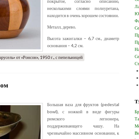
покрытое, согласно описанию,
Ла
несколькими слоями полиуретана,
Юв
находится в очень хорошем состоянии.
Фа
Металл, дерево
.
Се
Пр
Высота зажигалки – 6,7 см., диаметр
Пр
основания – 4,2 см.
На
Се
русель» от «Ронсон», 1950 г., с пепельницей
Ст
ром
Т
Большая ваза для фруктов (pedestal
bowl), с ножкой в виде фигуры
Бр
римского легионера,
Та
поддерживающего чашу. На
Мо
чрезвычайно массивном основании, к
Ви