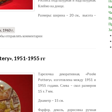
Роспись подглазурная и надглазурная.
Па
Клеймо на донце.
ba
Ча
Размеры: ширина – 20 см., высота –
Ва
Пр
За
. 1963 г.
тобы отправлять комментарии
tery», 1951-1955 гг
Тарелочка декоративная, «Poole
Pottery», изготовлена между 1951 и
1955 годами. Слева – скол размером
15 х 7 мм.
Диаметр – 15 см.
Фарфор, деколь, дорисовка ручная