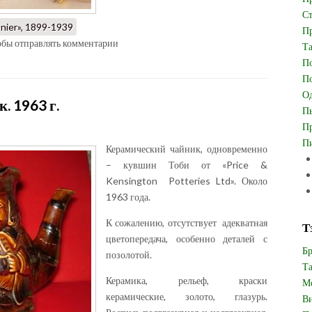
Ст
nier», 1899-1939
Пр
тобы отправлять комментарии
Та
По
По
Од
. 1963 г.
Пь
Пр
Пи
Керамический чайник, одновременно
– кувшин Тоби от «Price &
Kensington Potteries Ltd». Около
1963 года.
К сожалению, отсутствует адекватная
Т
цветопередача, особенно деталей с
Бр
позолотой.
Та
Керамика, рельеф, краски
Мо
керамические, золото, глазурь.
Ви