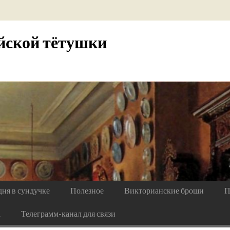
йской тётушки
дня в сундучке
Полезное
Викторианские броши
П
а
Телеграмм-канал для связи