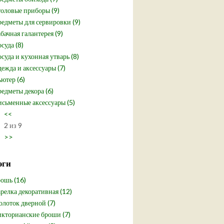
оловые приборы (9)
едметы для сервировки (9)
бачная галантерея (9)
суда (8)
суда и кухонная утварь (8)
ежда и аксессуары (7)
ютер (6)
едметы декора (6)
сьменные аксессуары (5)
<<
2 из 9
>>
эги
ошь (16)
релка декоративная (12)
лоток дверной (7)
кторианские броши (7)