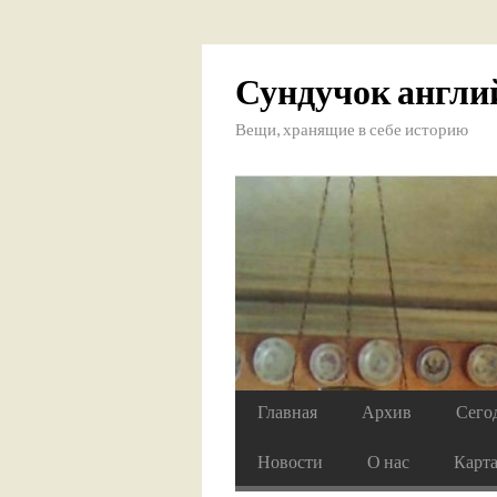
Сундучок англи
Вещи, хранящие в себе историю
Главная
Архив
Сего
Новости
О нас
Карт