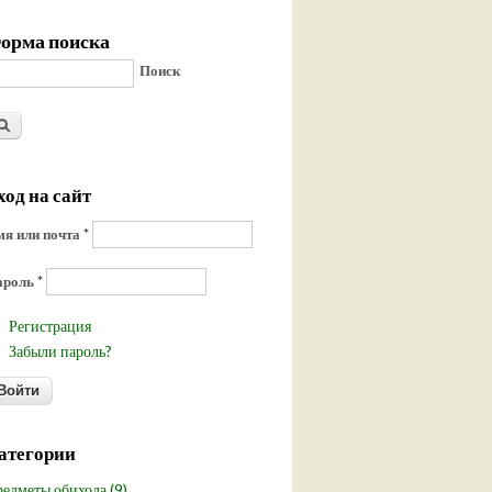
орма поиска
Поиск
ход на сайт
я или почта
*
ароль
*
Регистрация
Забыли пароль?
атегории
едметы обихода (9)