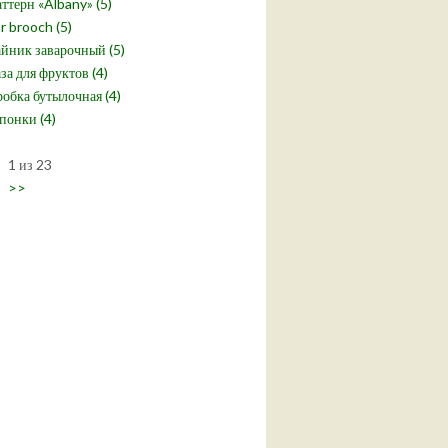
ттерн «Albany» (5)
r brooch (5)
йник заварочный (5)
за для фруктов (4)
обка бутылочная (4)
понки (4)
1 из 23
>>