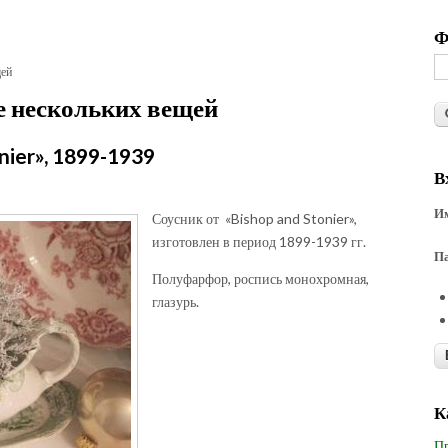
Ф
щей
е нескольких вещей
nier», 1899-1939
В
Им
Соусник от «Bishop and Stonier»,
изготовлен в период 1899-1939 гг.
П
Полуфарфор, роспись монохромная,
глазурь.
К
Пр