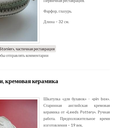
Первичная реставрация.
Фарфор, глазурь.
Длина – 32 см.
tonier», частичная реставрация
тобы отправлять комментарии
и, кремовая керамика
Шкатулка «для булавок» - «pin box».
Старинная английская кремовая
керамика от «Leeds Pottery». Ручная
работа. Предположительное время
изготовления – 19 век.