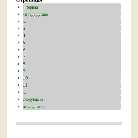
« первая
‹ предыдущая
…
3
4
5
6
7
8
9
10
11
…
следующая ›
последняя »