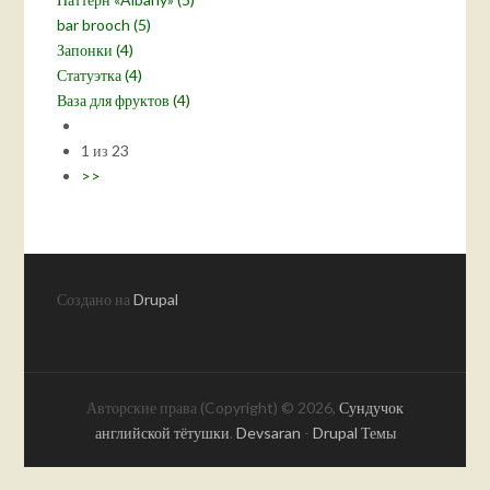
bar brooch (5)
Запонки (4)
Статуэтка (4)
Ваза для фруктов (4)
1 из 23
>>
Создано на
Drupal
Авторские права (Copyright) © 2026,
Сундучок
английской тётушки
.
Devsaran
-
Drupal Темы