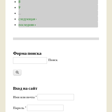
8
9
…
следующая ›
последняя »
Форма поиска
Поиск
Вход на сайт
Имя или почта
*
Пароль
*