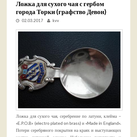
Ложка для сухого чая с гербом
города Торки (графство Девон)
02.03.2017
kvv
Ложка для сухого чая, серебрение по латуни, клейма –
«E.P.O.B» (electro plated on brass) и «Made in England».
Потери серебряного покрытия на краях и выступающих