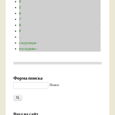
4
5
6
7
8
9
…
следующая ›
последняя »
Форма поиска
Поиск
Вход на сайт