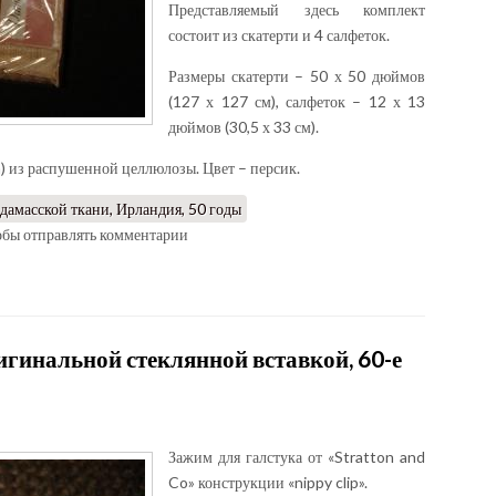
Представляемый здесь комплект
состоит из скатерти и 4 салфеток.
Размеры скатерти – 50 х 50 дюймов
(127 х 127 см), салфеток – 12 х 13
дюймов (30,5 х 33 см).
) из распушенной целлюлозы. Цвет – персик.
дамасской ткани, Ирландия, 50 годы
тобы отправлять комментарии
игинальной стеклянной вставкой, 60-е
Зажим для галстука от «Stratton and
Co» конструкции «nippy clip».