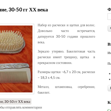
ие, 30-50 гг ХХ века
Ф
Набор из расчески и щетки для волос.
Довольно часто встречается,
датируется 30-50 годами прошлого
века.
В
Зеркало утеряно. Бакелитовая часть
Им
расчески имеет трещину, щетка в
прекрасном состоянии.
П
Размеры щетки –6,7 х 20 см, расчески
– 18,3 х 4,5 см.
Металл, штамповка, серебрение,
бакелит.
ие, 30-50 гг ХХ века
К
тобы отправлять комментарии
Ст