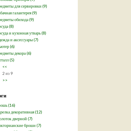
едметы для сервировки (9)
бачная галантерея (9)
едметы обихода (9)
суда (8)
суда и кухонная утварь (8)
ежда и аксессуары (7)
ютер (6)
едметы декора (6)
талл (5)
<<
2 из 9
>>
эги
ошь (16)
релка декоративная (12)
лоток дверной (7)
кторианские броши (7)