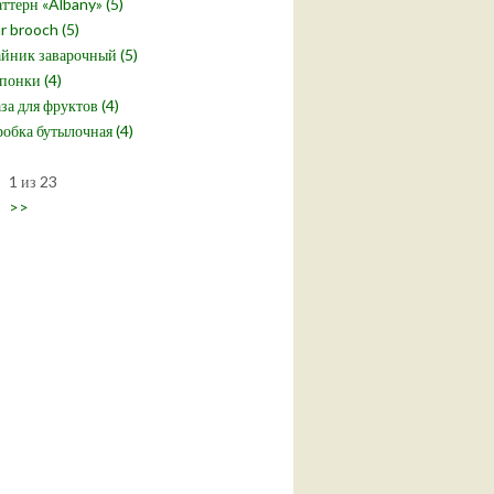
ттерн «Albany» (5)
r brooch (5)
йник заварочный (5)
понки (4)
за для фруктов (4)
обка бутылочная (4)
1 из 23
>>