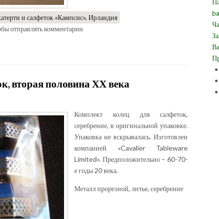
Па
ba
катерти и салфеток «Кампсис», Ирландия
Ча
тобы отправлять комментарии
За
Ва
Пр
к, вторая половина ХХ века
Комплект колец для салфеток,
серебрение, в оригинальной упаковке.
Упаковка не вскрывалась. Изготовлен
компанией «Cavalier Tableware
Limited». Предположительно – 60-70-
е годы 20 века.
Металл прорезной, литье, серебрение