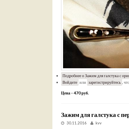
Подробнее
о Зажим для галстука с ори
Войдите
или
зарегистрируйтесь
, ч
Цена - 470 руб.
Зажим для галстука с пе
30.11.2016
kvv