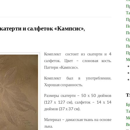
Пр
Та
Пр
По
катерти и салфеток «Кампсис»,
По
Од
Пь
Пр
Комплект состоит из скатерти и 4
Ме
салфеток. Цвет – слоновая кость.
Паттерн «Кампсис».
Комплект был в употреблении.
Хорошая сохранность.
Т
Размеры скатерти – 50 х 50 дюймов
(127 х 127 см), салфеток – 14 х 14
Бр
дюймов (37 х 37 см).
Та
Мо
Материал – дамасская ткань на основе
Ви
льна.