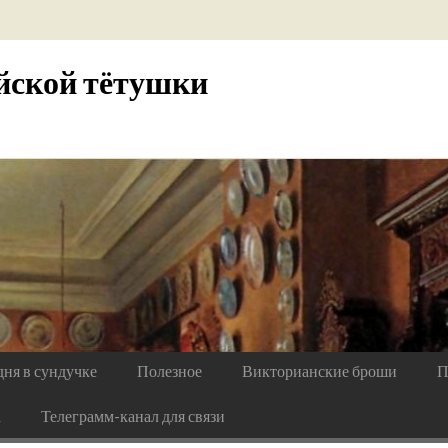
йской тётушки
дня в сундучке
Полезное
Викторианские броши
П
а
Телеграмм-канал для связи