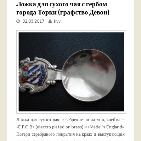
Ложка для сухого чая с гербом
города Торки (графство Девон)
02.03.2017
kvv
Ложка для сухого чая, серебрение по латуни, клейма –
«E.P.O.B» (electro plated on brass) и «Made in England».
Потери серебряного покрытия на краях и выступающих