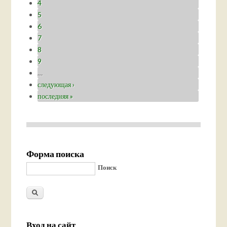
4
5
6
7
8
9
…
следующая ›
последняя »
Форма поиска
Поиск
Вход на сайт