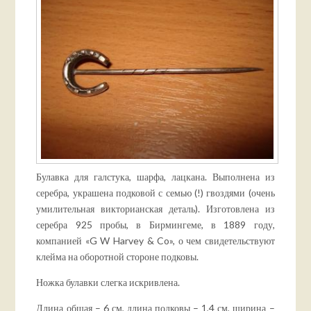
Булавка для галстука, шарфа, лацкана. Выполнена из
серебра, украшена подковой с семью (!) гвоздями (очень
умилительная викторианская деталь). Изготовлена из
серебра 925 пробы, в Бирмингеме, в 1889 году,
компанией «G W Harvey & Co», о чем свидетельствуют
клейма на оборотной стороне подковы.
Ножка булавки слегка искривлена.
Длина общая – 6 см, длина подковы – 1,4 см, ширина –