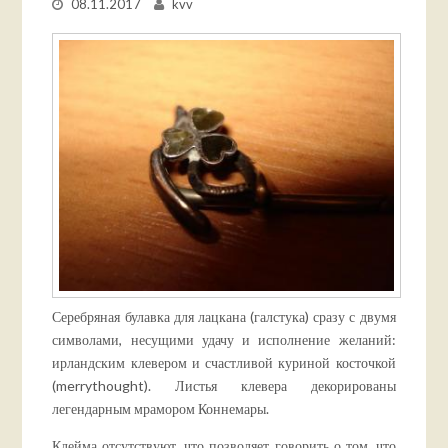
08.11.2017
kvv
Серебряная булавка для лацкана (галстука) сразу с двумя
символами, несущими удачу и исполнение желаний:
ирландским клевером и счастливой куриной косточкой
(merrythought). Листья клевера декорированы
легендарным мрамором Коннемары.
Клейма отсутствуют, что позволяет говорить о том, что