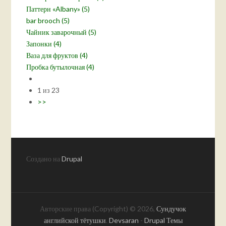
Паттерн «Albany» (5)
bar brooch (5)
Чайник заварочный (5)
Запонки (4)
Ваза для фруктов (4)
Пробка бутылочная (4)
1 из 23
>>
Создано на
Drupal
Авторские права (Copyright) © 2026,
Сундучок
английской тётушки
.
Devsaran
-
Drupal Темы