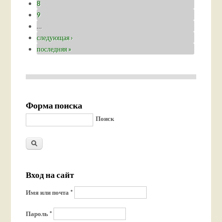
8
9
…
следующая ›
последняя »
Форма поиска
Поиск
Вход на сайт
Имя или почта
*
Пароль
*